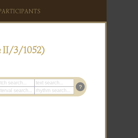
PARTICIPANTS
a
II/3/1052)
?