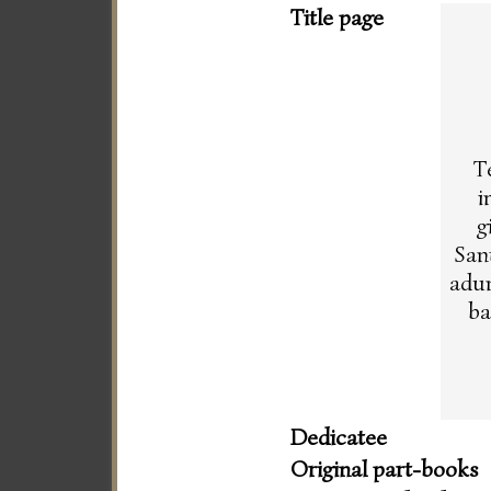
Title page
T
i
g
San
adun
ba
Dedicatee
Original part-books