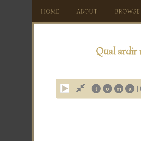
HOME
ABOUT
BROWSE
Qual ardir 
|
t
o
m
a