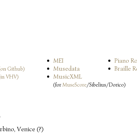
MEI
Piano Ro
Musedata
Braille 
(on Github)
MusicXML
(in VHV)
(for
MuseScore
/Sibelius/Dorico)
)
rbino, Venice (?)