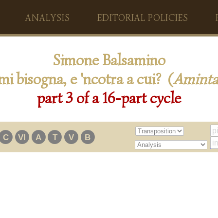
ANALYSIS
EDITORIAL POLICIES
Simone Balsamino
mi bisogna, e 'ncotra a cui? (
Amint
part 3 of a 16-part cycle
C
VI
A
T
V
B