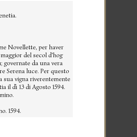
netia.
me Novellette, per haver
 maggior del secol d'hog
tù; governate da una vera
ere Serena luce. Per questo
a sua vigna riverentemente
a il dì 13 di Agosto 1594.
amino.
o. 1594.