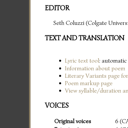
EDITOR
Seth Coluzzi (Colgate Universi
TEXT AND TRANSLATION
Lyric text tool
: automatic
Information about poem
Literary Variants page f
Poem markup page
View syllable/duration an
VOICES
Original voices
6 (C