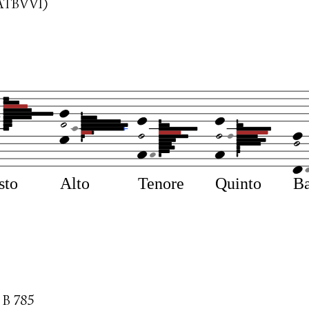
ATBVVI)
sto
Alto
Tenore
Quinto
Ba
B 785