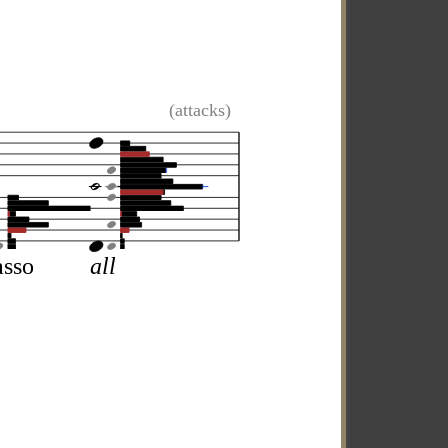
(attacks)
sso
all