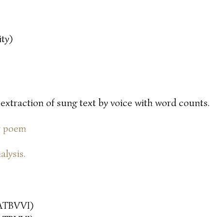
ty)
 extraction of sung text by voice with word counts.
or poem
alysis.
ATBVVI)