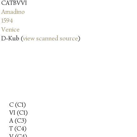
CATBVVI
Amadino
1594
Venice
D-Kub (
view scanned source
)
C (C1)
VI (C1)
A (C3)
T (C4)
V (C4)